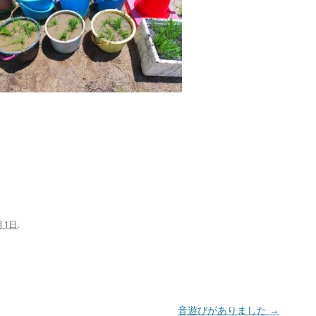
月1日
.
音遊びがありました
→