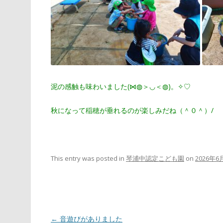
泥の感触も味わいました(⋈◍＞◡＜◍)。✧♡
秋になって稲穂が垂れるのが楽しみだね（＾０＾）/
This entry was posted in
琴浦中認定こども園
on
2026年6
Post
←
音遊びがありました