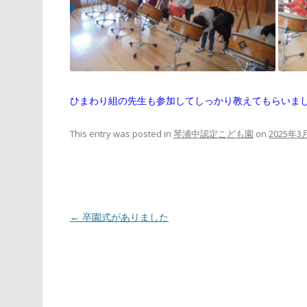
ひまわり組の先生も参加してしっかり教えてもらいまし
This entry was posted in
琴浦中認定こども園
on
2025年3
Post
←
卒園式がありました
navigation