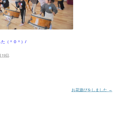
た（＾０＾）/
月19日
.
お花遊びをしました
→