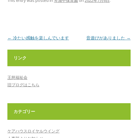
This entry was posted in
琴浦中保育園
on
2022年7月6日
.
Post
←
冷たい感触を楽しんでいます
音遊びがありました
→
navigation
リンク
王慈福祉会
旧ブログはこちら
カテゴリー
ケアハウスロイヤルウイング