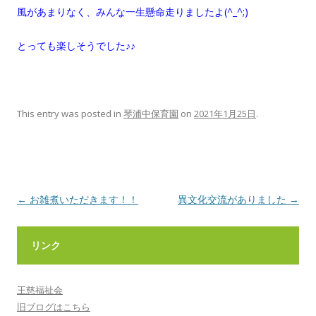
風があまりなく、みんな一生懸命走りましたよ(^_^;)
とっても楽しそうでした♪♪
This entry was posted in
琴浦中保育園
on
2021年1月25日
.
Post
←
お雑煮いただきます！！
異文化交流がありました
→
navigation
リンク
王慈福祉会
旧ブログはこちら